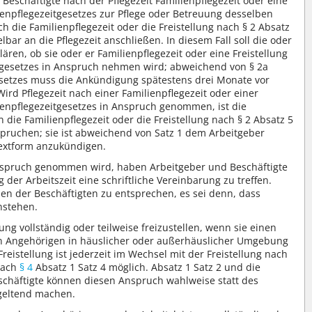
 Beschäftigte nach der Pflegezeit Familienpflegezeit oder eine
lienpflegezeitgesetzes zur Pflege oder Betreuung desselben
h die Familienpflegezeit oder die Freistellung nach § 2 Absatz
lbar an die Pflegezeit anschließen. In diesem Fall soll die oder
lären, ob sie oder er Familienpflegezeit oder eine Freistellung
itgesetzes in Anspruch nehmen wird; abweichend von § 2a
gesetzes muss die Ankündigung spätestens drei Monate vor
Wird Pflegezeit nach einer Familienpflegezeit oder einer
lienpflegezeitgesetzes in Anspruch genommen, ist die
 die Familienpflegezeit oder die Freistellung nach § 2 Absatz 5
spruchen; sie ist abweichend von Satz 1 dem Arbeitgeber
Textform anzukündigen.
Anspruch genommen wird, haben Arbeitgeber und Beschäftigte
 der Arbeitszeit eine schriftliche Vereinbarung zu treffen.
en der Beschäftigten zu entsprechen, es sei denn, dass
nstehen.
ung vollständig oder teilweise freizustellen, wenn sie einen
n Angehörigen in häuslicher oder außerhäuslicher Umgebung
eistellung ist jederzeit im Wechsel mit der Freistellung nach
nach
§ 4
Absatz 1 Satz 4 möglich. Absatz 1 Satz 2 und die
eschäftigte können diesen Anspruch wahlweise statt des
 geltend machen.