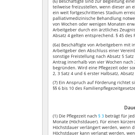
(6)
Beschäftigte sind zur Begleitung eine
teilweise freizustellen, wenn dieser an 
ein weit fortgeschrittenes Stadium erre
palliativmedizinische Behandlung notwe
von Wochen oder wenigen Monaten erwar
Arbeitgeber durch ein ärztliches Zeugni
Absatz 4 gelten entsprechend. § 45 des 
(6a) Beschäftigte von Arbeitgebern mit 
Arbeitgeber den Abschluss einer Vereinb
sonstige Freistellung nach Absatz 5 Sat
Antrag innerhalb von vier Wochen nach 
begründen. Wird eine Pflegezeit oder son
2, 3 Satz 4 und 6 erster Halbsatz, Absat
(7)
Ein Anspruch auf Förderung richtet si
§§ 6 bis 10 des Familienpflegezeitgesetz
Daue
(1)
Die Pflegezeit nach
§ 3
beträgt für je
Monate (Höchstdauer). Für einen kürzer
Höchstdauer verlängert werden, wenn de
Höchstdauer kann verlangt werden, wen