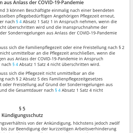
n aus Anlass der COVID-19-Pandemie
und 3 können Beschäftigte einmalig nach einer beendeten
ssselben pflegebedürftigen Angehörigen Pflegezeit erneut,
uer nach
§ 4
Absatz 1 Satz 1 in Anspruch nehmen, wenn die
icht überschritten wird und die Inanspruchnahme der
e der Sonderregelungen aus Anlass der COVID-19-Pandemie
uss sich die Familienpflegezeit oder eine Freistellung nach § 2
nicht unmittelbar an die Pflegezeit anschließen, wenn die
ngen aus Anlass der COVID-19-Pandemie in Anspruch
r nach
§ 4
Absatz 1 Satz 4 nicht überschritten wird.
uss sich die Pflegezeit nicht unmittelbar an die
ung nach § 2 Absatz 5 des Familienpflegezeitgesetzes
it oder Freistellung auf Grund der Sonderregelungen aus
e und die Gesamtdauer nach
§ 4
Absatz 1 Satz 4 nicht
§ 5
Kündigungsschutz
ngsverhältnis von der Ankündigung, höchstens jedoch zwölf
bis zur Beendigung der kurzzeitigen Arbeitsverhinderung