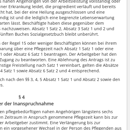
s nahen Angehörigen von der Arbeitsleistung vollständig oder
einer Erkrankung leidet, die progredient verläuft und bereits
icht hat, bei der eine Heilung ausgeschlossen und eine
ndig ist und die lediglich eine begrenzte Lebenserwartung
ten lässt. Beschäftigte haben diese gegenüber dem
s nachzuweisen. Absatz 1 Satz 2, Absatz 3 Satz 1 und 2 und
Fünften Buches Sozialgesetzbuch bleibt unberührt.
in der Regel 15 oder weniger Beschäftigten können bei ihrem
arung über eine Pflegezeit nach Absatz 1 Satz 1 oder eine
z 1 oder Absatz 6 Satz 1 beantragen. Der Arbeitgeber hat den
Zugang zu beantworten. Eine Ablehnung des Antrags ist zu
stige Freistellung nach Satz 1 vereinbart, gelten die Absätze
z 4 Satz 1 sowie Absatz 6 Satz 2 und 4 entsprechend.
ch nach den §§ 3, 4, 5 Absatz 1 Satz 1 und Absatz 2 sowie den
es.
§ 4
r der Inanspruchnahme
den pflegebedürftigen nahen Angehörigen längstens sechs
en Zeitraum in Anspruch genommene Pflegezeit kann bis zur
r Arbeitgeber zustimmt. Eine Verlängerung bis zur
n ein vorgesehener Wechsel in der Person des Pflegenden aus