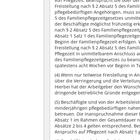
von Pflegezeit. Beansprucht die oder der
Freistellung nach § 2 Absatz 5 des Fami
pflegebedürftigen Angehörigen, muss sic
5 des Familienpflegezeitgesetzes unmitte
der Beschäftigte möglichst frühzeitig erk
nach § 2 Absatz 5 des Familienpflegeze
Absatz 1 Satz 1 des Familienpflegezeit
Beginn der Familienpflegezeit erfolgen. 
Freistellung nach § 2 Absatz 5 des Fami
Pflegezeit in unmittelbarem Anschluss an
des Familienpflegezeitgesetzes zu bean
spätestens acht Wochen vor Beginn in 
(4)
Wenn nur teilweise Freistellung in 
über die Verringerung und die Verteilung
Hierbei hat der Arbeitgeber den Wünsch
dringende betriebliche Gründe entgege
(5)
Beschäftigte sind von der Arbeitsleist
minderjährigen pflegebedürftigen nahe
betreuen. Die Inanspruchnahme dieser Fr
Absatz 1 im Rahmen der Gesamtdauer 
Absätze 2 bis 4 gelten entsprechend. B
Anspruchs auf Pflegezeit nach Absatz 1