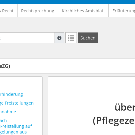
s Recht
Rechtsprechung
Kirchliches Amtsblatt
Erläuterun
Suche mit Platzhalter "*", Bsp. Pfarrer*,
Suchen
Weitere Suchoperatoren finden Sie in un
geZG)
erhinderung
ge Freistellungen
über
uchnahme
(Pflegeze
nach
reistellung auf
gelungen aus