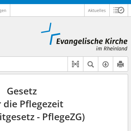
gen
Aktuelles
Sitzu
Logo Ev. Kirche im Rheinland
 findet auch: "Pfarrerinitiative" oder "Pfarrerausschuss".
serer Hilfe.
Textsuche 
Verfüg
Dokument-Beziehu
Gesetz
 die Pflegezeit
itgesetz - PflegeZG)