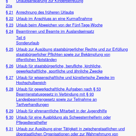
§
Urlaubsansparung zur Kinderbetreuung
20a
§ 21
Anrechnung des früheren Urlaubs
§ 22
Urlaub im Anschluss an eine Kurmaßnahme
§ 23
Urlaub beim Abweichen von der Fünf-Tage-Woche
§ 24
Beamtinnen und Beamte im Auslandseinsatz
Teil 6
Sonderurlaub
§ 25
Urlaub zur Ausübung staatsbürgerlicher Rechte und zur Erfüllung
staatsbürgerlicher Pflichten sowie zur Bekämpfung von
öffentlichen Notständen
§ 26
Urlaub für staatsbürgerliche, berufliche, kirchliche,
gewerkschaftliche, sportliche und ähnliche Zwecke
§ 27
Urlaub für wissenschaftliche und künstlerische Zwecke im
Hochschulbereich
§ 28
Urlaub für gewerkschaftliche Aufgaben nach § 53
Beamtenstatusgesetz in Verbindung mit § 93
Landesbeamtengesetz sowie zur Teilnahme an
Tarifverhandlungen
§ 29
Urlaub für ehrenamtliche Mitarbeit in der Jugendhilfe
§ 30
Urlaub für eine Ausbildung als Schwesternhelferin oder
Pflegediensthelfer
§ 31
Urlaub zur Ausübung einer Tätigkeit in zwischenstaatlichen und
überstaatlichen Organisationen oder zur Wahrnehmung von