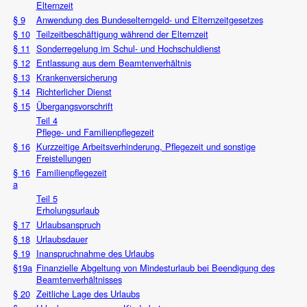
Elternzeit
§ 9
Anwendung des Bundeselterngeld- und Elternzeitgesetzes
§ 10
Teilzeitbeschäftigung während der Elternzeit
§ 11
Sonderregelung im Schul- und Hochschuldienst
§ 12
Entlassung aus dem Beamtenverhältnis
§ 13
Krankenversicherung
§ 14
Richterlicher Dienst
§ 15
Übergangsvorschrift
Teil 4
Pflege- und Familienpflegezeit
§ 16
Kurzzeitige Arbeitsverhinderung, Pflegezeit und sonstige
Freistellungen
§ 16
Familienpflegezeit
a
Teil 5
Erholungsurlaub
§ 17
Urlaubsanspruch
§ 18
Urlaubsdauer
§ 19
Inanspruchnahme des Urlaubs
§19a
Finanzielle Abgeltung von Mindesturlaub bei Beendigung des
Beamtenverhältnisses
§ 20
Zeitliche Lage des Urlaubs