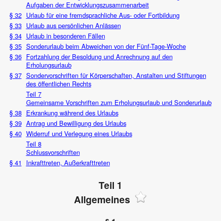
Aufgaben der Entwicklungszusammenarbeit
§ 32
Urlaub für eine fremdsprachliche Aus- oder Fortbildung
§ 33
Urlaub aus persönlichen Anlässen
§ 34
Urlaub in besonderen Fällen
§ 35
Sonderurlaub beim Abweichen von der Fünf-Tage-Woche
§ 36
Fortzahlung der Besoldung und Anrechnung auf den
Erholungsurlaub
§ 37
Sondervorschriften für Körperschaften, Anstalten und Stiftungen
des öffentlichen Rechts
Teil 7
Gemeinsame Vorschriften zum Erholungsurlaub und Sonderurlaub
§ 38
Erkrankung während des Urlaubs
§ 39
Antrag und Bewilligung des Urlaubs
§ 40
Widerruf und Verlegung eines Urlaubs
Teil 8
Schlussvorschriften
§ 41
Inkrafttreten, Außerkrafttreten
Teil 1
Allgemeines