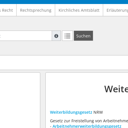
s Recht
Rechtsprechung
Kirchliches Amtsblatt
Erläuterun
Suche mit Platzhalter "*", Bsp. Pfarrer*,
Suchen
Weitere Suchoperatoren finden Sie in un
Weit
Weiterbildungsgesetz
NRW
Gesetz zur Freistellung von Arbeitnehm
-
Arbeitnehmerweiterbildungsgesetz