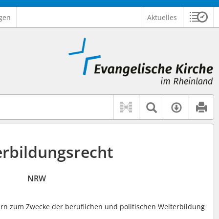
gen
Aktuelles
Sitzu
Logo Ev. Kirche im Rheinland
 findet auch: "Pfarrerinitiative" oder "Pfarrerausschuss".
serer Hilfe.
Textsuche 
Verfüg
erbildungsrecht
NRW
ern zum Zwecke der beruflichen und politischen Weiterbildung