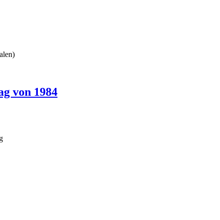
alen)
ag von 1984
g