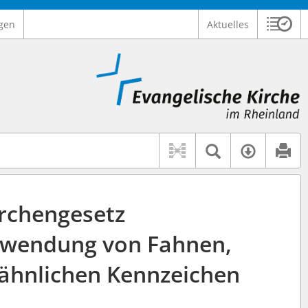
gen
Aktuelles
Sitzu
Logo Ev. Kirche im Rheinland
 findet auch: "Pfarrerinitiative" oder "Pfarrerausschuss".
serer Hilfe.
Textsuche 
Verfüg
irchengesetz
rwendung von Fahnen,
ähnlichen Kennzeichen