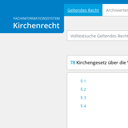
Geltendes Recht
Archivierte
Logo Fachinformationssystem Kirchenrecht
Volltextsuche Geltendes Recht
78
Kirchengesetz über die Verwe
§ 1
§ 2
§ 3
§ 4