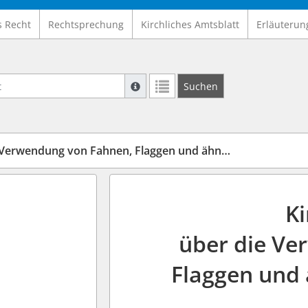
s Recht
Rechtsprechung
Kirchliches Amtsblatt
Erläuterun
Suche mit Platzhalter "*", Bsp. Pfarrer*,
Suchen
Weitere Suchoperatoren finden Sie in un
ndung von Fahnen, Flaggen und ähnlichen Kennzeichen
K
über die Ve
Flaggen und 