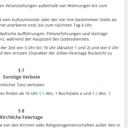
enden Veranstaltungen außerhalb von Wohnungen bis zum
ht vom Kultusminister oder der von ihm bestimmten Stelle als
net anerkannt sind, bis zum nächsten Tag 6 Uhr.
ikalische Aufführungen, Filmvorführungen und Vorträge
ers, während der Hauptzeit des Gottesdienstes.
r Zeit von 5 Uhr bis 18 Uhr (Absätze 1 und 2) und von 0 Uhr
f den ernsten Charakter der stillen Feiertage Rücksicht zu
§ 7
Sonstige Verbote
ntlicher Tanz verboten.
es finden ab 16 Uhr
§ 5
Abs. 1 Buchstabe a und
§ 6
Abs. 1
§ 8
Kirchliche Feiertage
die von den Kirchen oder Religionsgemeinschaften außer den in