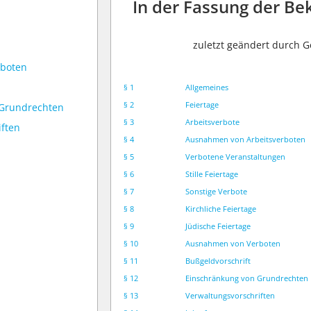
In der Fassung der B
zuletzt geändert durch 
rboten
§ 1
Allgemeines
§ 2
Feiertage
 Grundrechten
§ 3
Arbeitsverbote
iften
§ 4
Ausnahmen von Arbeitsverboten
§ 5
Verbotene Veranstaltungen
§ 6
Stille Feiertage
§ 7
Sonstige Verbote
§ 8
Kirchliche Feiertage
§ 9
Jüdische Feiertage
§ 10
Ausnahmen von Verboten
§ 11
Bußgeldvorschrift
§ 12
Einschränkung von Grundrechten
§ 13
Verwaltungsvorschriften