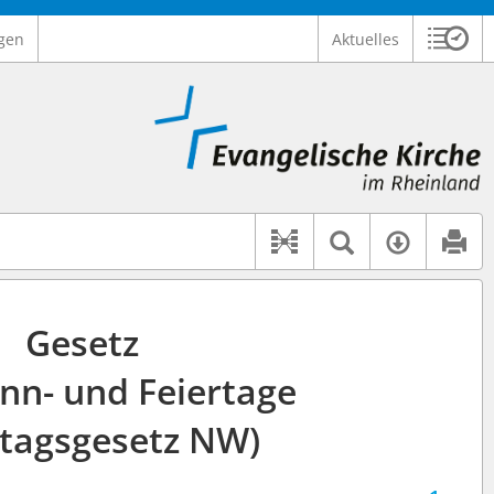
gen
Aktuelles
Sitzu
Logo Ev. Kirche im Rheinland
 findet auch: "Pfarrerinitiative" oder "Pfarrerausschuss".
serer Hilfe.
Textsuche 
Verfüg
Dokument-Beziehu
Gesetz
nn- und Feiertage
rtagsgesetz NW)