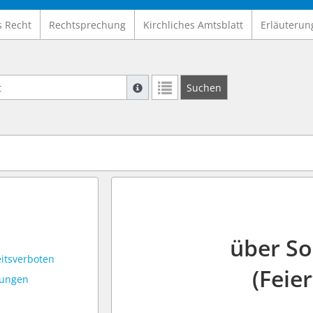
s Recht
Rechtsprechung
Kirchliches Amtsblatt
Erläuterun
Suche mit Platzhalter "*", Bsp. Pfarrer*,
Suchen
Weitere Suchoperatoren finden Sie in un
über So
itsverboten
(Feie
tungen